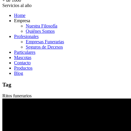
+ de 1000
Servicios al año
Home
Empresa
Nuestra Filosofía
Quiénes Somos
Profesionales
Empresas Funerarias
Seguros de Decesos
Particulares
Mascotas
Contacto
Productos
Blog
Tag
Ritos funerarios