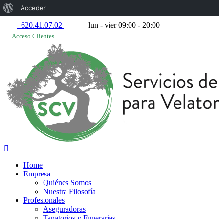
Acerca
Acceder
de
+620.41.07.02
lun - vier 09:00 - 20:00
Acceso Clientes
WordPress
Home
Empresa
Quiénes Somos
Nuestra Filosofía
Profesionales
Aseguradoras
Tanatorios y Funerarias