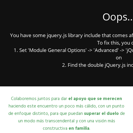
Oops..
You have some jquery.js library include that comes afte
To fix this, you 
1. Set 'Module General Options' -> 'Advanced' -> 'jQue
on
2. Find the double jQuery.js inc
…Hagamos algo bonito por ellos…
Colaboremos juntos para dar
el apoyo que se merecen
haciendo este encuentro un poco más cálido, con un punto
de enfoque distinto, para que puedan
superar el duelo
de
un modo más transcendental y con una visión más
constructiva
en familia
.