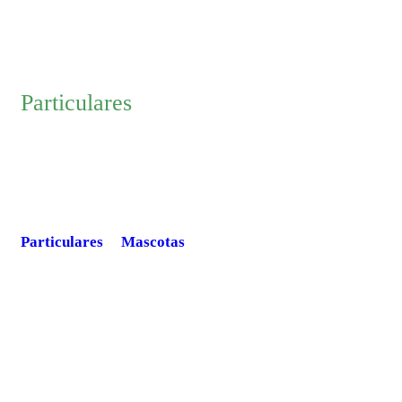
Particulares
Queremos estar presentes en todo momento y darles
nuestras condolencias como mejor sabemos hacer,
poniendo a su disposición una alimentación saludable
para hacer esta situación más llevadera.
Particulares
|
Mascotas