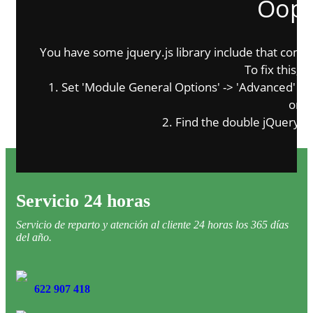
Oops.
You have some jquery.js library include that comes a
To fix this, y
1. Set 'Module General Options' -> 'Advanced' -> 'j
on
2. Find the double jQuery.js 
Servicio 24 horas
Servicio de reparto y atención al cliente 24 horas los 365 días
del año.
622 907 418