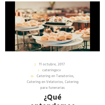
11 octubre, 2017
cateringscv
Catering en Tanatorios
,
Catering en Velatorios
,
Catering
para funerarias
¿Qué