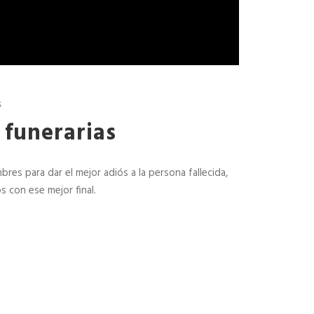
queda
DESCARGATE DOSSIER
s
 funerarias
es para dar el mejor adiós a la persona fallecida,
s con ese mejor final.