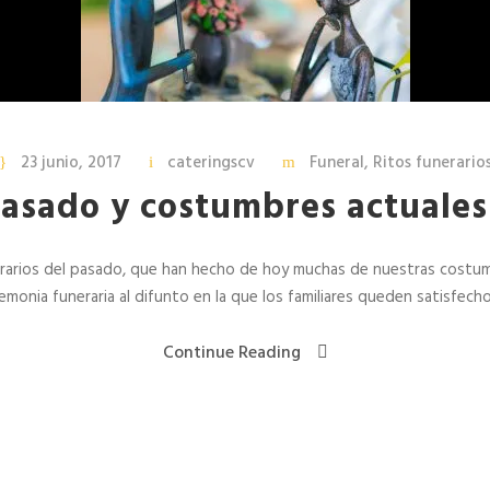
tanatorios
Pilar Abel Martinez en la bus
del ADN perdido.
23 junio, 2017
cateringscv
Funeral
,
Ritos funerario
pasado y costumbres actuales
erarios del pasado, que han hecho de hoy muchas de nuestras costumbr
onia funeraria al difunto en la que los familiares queden satisfecho
Continue Reading