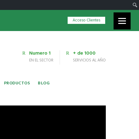
Acceso Clientes
Numero 1
+ de 1000
EN EL SECTOR
SERVICIOS AL AÑO
PRODUCTOS
BLOG
ATENCION AL CLIENTE:
ng?
+620.41.07.02
os de
info@cateringscv.com