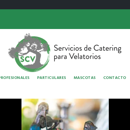
PROFESIONALES
PARTICULARES
MASCOTAS
CONTACTO
GUNTAS FRECUENTES:
ENTRADAS RECIENTES:
¿Qué entendemos por Cateri
o se ofrece este servicio?
¿Cuál es su uso?
 tengo que hacer si la poliza
La importancia de los servici
ye el servicio de catering?..
catering en velatorios y