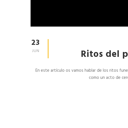
e
s
s
Home
Empresa
23
Profesionales
Particulares
Ritos del 
JUN
Mascotas
Contacto
Pedidos
Blog
En este artículo os vamos hablar de los ritos fun
como un acto de cerem