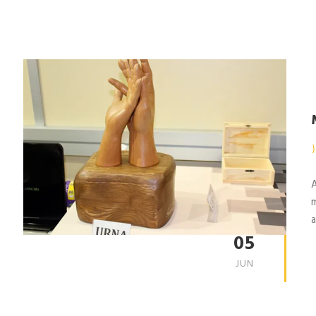
A
m
a
05
JUN