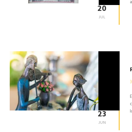
a
20
JUL
E
c
l
23
JUN