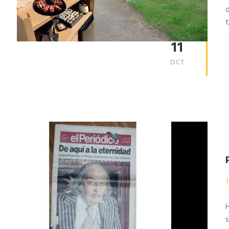
q
t
11
OCT
H
s