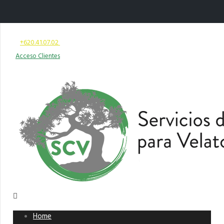
+620.41.07.02
lun - vier 09:00 - 20:00
Acceso Clientes
Home